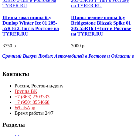
Шины зима шипы б-у
Шины зимние шипы б-у
Dunlop Winter Ice 01 205-
Bridgestone Blizzak Spike 01
55R16 2-1шт в Ростове на
205-55R16 1+1шт в Ростове
TYRER.RU
на TYRER.RU
3750 р
3000 р
Срочный Выкуп Любых Автомобилей в Ростове и Области в Кр
Контакты
Россия,
Ростов-на-дону
Группа ВК
+7 (863) 2303333
+7 (950) 8554668
WhatsApp
Время работы 24/7
Разделы