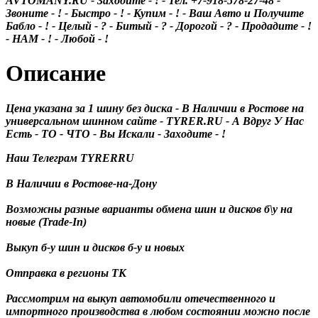
AVTOMANY.RU - Заходите - ! - Тел. +7-918-578-27-48 -
Звоните - ! - Быстро - ! - Купим - ! - Ваш Авто и Получите
Бабло - ! - Целый - ? - Битый - ? - Дорогой - ? - Продадите - !
- НАМ - ! - Любой - !
Описание
Цена указана за 1 шину без диска - В Наличии в Ростове на
универсальном шинном сайте - TYRER.RU - А Вдруг У Нас
Есть - ТО - ЧТО - Вы Искали - Заходите - !
Наш Телеграм TYRERRU
В Наличии в Ростове-на-Дону
Возможны разные варианты обмена шин и дисков б\у на
новые (Trade-In)
Выкуп б-у шин и дисков б-у и новых
Отправка в регионы ТК
Рассмотрим на выкуп автомобили отечественного и
импортного производства в любом состоянии можно после