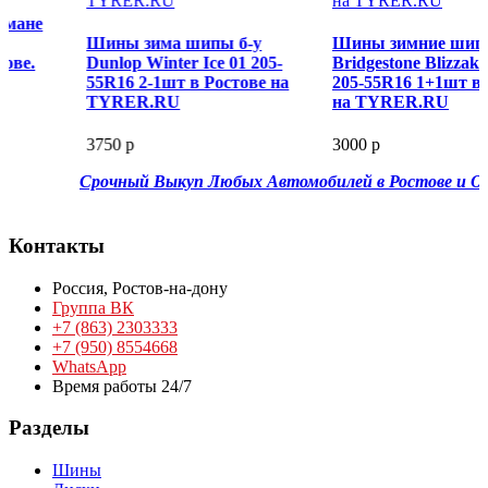
Шины зима шипы б-у
Шины зимние шипы б-у
Dunlop Winter Ice 01 205-
Bridgestone Blizzak Spike 01
55R16 2-1шт в Ростове на
205-55R16 1+1шт в Ростове
TYRER.RU
на TYRER.RU
3750 р
3000 р
Срочный Выкуп Любых Автомобилей в Ростове и Обла
Контакты
Россия,
Ростов-на-дону
Группа ВК
+7 (863) 2303333
+7 (950) 8554668
WhatsApp
Время работы 24/7
Разделы
Шины