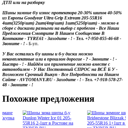
ДТП или на разборку
Шины зимние б\у износ протектора 20-30% шипов 40-50%
из Европы Goodyear Ultra Grip Extream 205-55R16
4шт(3250р\шт) 2шт(4тр\шт) 1шт(5250р\шт)
- можно в
сборе с дисками разными на выбор с пробегом - Все Наши
Предложения Смотрите В Нашем Сообществе В
Контакте - TYRE61 - Заходите - ! - Тел. +7-950-855-46-68 -
Звоните - !
-
Б-уп.
У Вас остались б\у шины и б-у диски можно
некомплектные или в прошлом дорогие - ? - Звоните - ! -
Быстро - ! - Найдём им применение можно вместе с
автомобилем - У Нас Постоянный СПРОС на ВСЁ Б У -
Возможен Срочный Выкуп - Все Подробности на Нашем
Сайте - AVTOMANY.RU - Заходите - ! - Тел. +7-918-578-27-
48 - Звоните - !
Похожие предложения