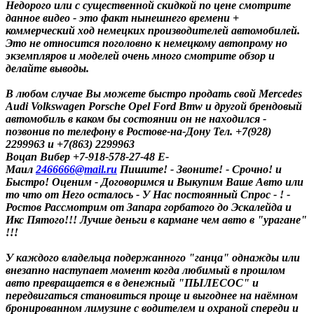
Недорого или с существенной скидкой по цене смотрите
данное видео - это факт нынешнего времени +
коммерческий ход немецких производителей автомобилей.
Это не относится поголовно к немецкому автопрому но
экземпляров и моделей очень много смотрите обзор и
делайте выводы.
В любом случае Вы можете быстро продать свой Mercedes
Audi Volkswagen Porsche Opel Ford Bmw и другой брендовый
автомобиль в каком бы состоянии он не находился -
позвонив по телефону в Ростове-на-Дону Тел. +7(928)
2299963 и +7(863) 2299963
Воцап Вибер +7-918-578-27-48 Е-
Маил
2466666@mail.ru
Пишите! - Звоните! - Срочно! и
Быстро! Оценим - Договоримся и Выкупим Ваше Авто или
то что от Него осталось - У Нас постоянный Спрос - ! -
Ростов Рассмотрим от Запара горбатого до Эскалейда и
Икс Пятого!!! Лучше деньги в кармане чем авто в "урагане"
!!!
У каждого владельца подержанного "ганца" однажды или
внезапно наступает момент когда любимый в прошлом
авто превращается в в денежный "ПЫЛЕСОС" и
передвигаться становиться проще и выгоднее на наёмном
бронированном лимузине с водителем и охраной спереди и