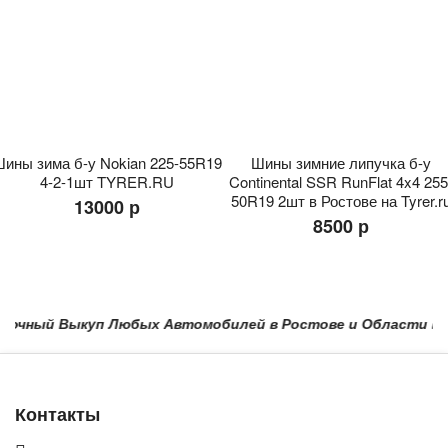
ины зима б-у Nokian 225-55R19
Шины зимние липучка б-у
4-2-1шт TYRER.RU
Continental SSR RunFlat 4x4 255
50R19 2шт в Ростове на Tyrer.r
13000 р
8500 р
чный Выкуп Любых Автомобилей в Ростове и Области в Красн
Контакты