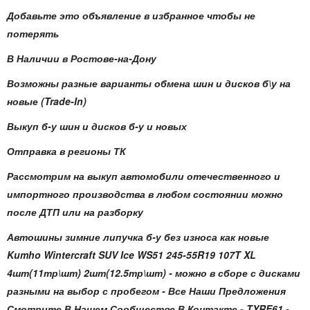
Добавьте это объявление в избранное чтобы не
потерять
В Наличии в Ростове-на-Дону
Возможны разные варианты обмена шин и дисков б\у на
новые (Trade-In)
Выкуп б-у шин и дисков б-у и новых
Отправка в регионы ТК
Рассмотрим на выкуп автомобили отечественного и
импортного производства в любом состоянии можно
после ДТП или на разборку
Автошины зимние липучка б-у без износа как новые
Kumho Wintercraft SUV Ice WS51 245-55R19 107T XL
4шт(11тр\шт) 2шт(12.5тр\шт)
- можно в сборе с дисками
разными на выбор с пробегом - Все Наши Предложения
Смотрите В Нашем Сообществе В Контакте - TYRE61 -