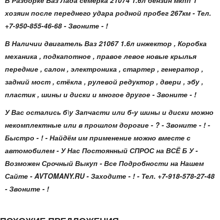
В Разборке Ваз Лада семёрка 21074 1.6л бензин мкпп 1
хозяин после переднего удара родной пробег 267км - Тел.
+7-950-855-46-68 - Звоните - !
В Наличии двигатель Ваз 21067 1.6л инжектор , Коробка
механика , подкапотное , правое левое новые крылья
передние , салон , электроника , стартер , генератор ,
задний мост , стёкла , рулевой редуктор , двери , эбу ,
пластик , шины и диски и многое другое - Звоните - !
У Вас остались б\у Запчасти или б-у шины и диски можно
некомплектные или в прошлом дорогие - ? - Звоните - ! -
Быстро - ! - Найдём им применение можно вместе с
автомобилем - У Нас Постоянный СПРОС на ВСЁ Б У -
Возможен Срочный Выкуп - Все Подробности на Нашем
Сайте - AVTOMANY.RU - Заходите - ! - Тел. +7-918-578-27-48
- Звоните - !