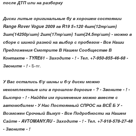
после ДТП или на разборку
Диски литые оригинальные бу в хорошем состоянии
Range Rover Vogue 2009 гв R19 5×120 4шт(12тр\шт)
3шт(14250р\шт) 2шт(17тр\шт) 1шт(24.5тр\шт)
- можно в
сборе с шиной разной на выбор с пробегом - Все Наши
Предложения Смотрите В Нашем Сообществе В
Контакте - TYRE61 - Заходите - ! - Тел. +7-950-855-46-68 -
Звоните - ! -
Б-пг.
У Вас остались б\у шины и б-у диски можно
некомплектные или в прошлом дорогие - ? - Звоните - ! -
Быстро - ! - Найдём им применение можно вместе с
автомобилем - У Нас Постоянный СПРОС на ВСЁ Б У -
Возможен Срочный Выкуп - Все Подробности на Нашем
Сайте - AVTOMANY.RU - Заходите - ! - Тел. +7-918-578-27-48
- Звоните - !