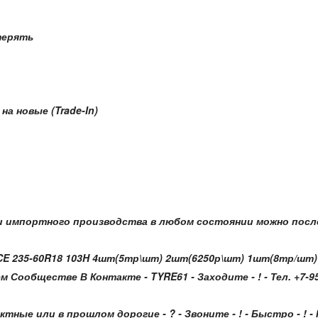
терять
а новые (Trade-In)
 импортного производства в любом состоянии можно после
ICE 235-60R18 103H 4шт(5тр\шт) 2шт(6250р\шт) 1шт(8тр/шт
ообществе В Контакте - TYRE61 - Заходите - ! - Тел. +7-950-
ктные или в прошлом дорогие - ? - Звоните - ! - Быстро - 