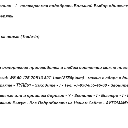
воцап - ! - постараемся подобрать Большой Выбор одиночек
терять
а новые (Trade-In)
 импортного производства в любом состоянии можно после
izzak WS-50 175-70R13 82T 1шт(2750р\шт)
- можно в сборе с д
 - TYRE61 - Заходите - ! - Тел. +7-950-855-46-68 - Звоните 
ктные или в прошлом дорогие - ? - Звоните - ! - Быстро - 
ный Выкуп - Все Подробности на Нашем Сайте - AVTOMANY.RU -