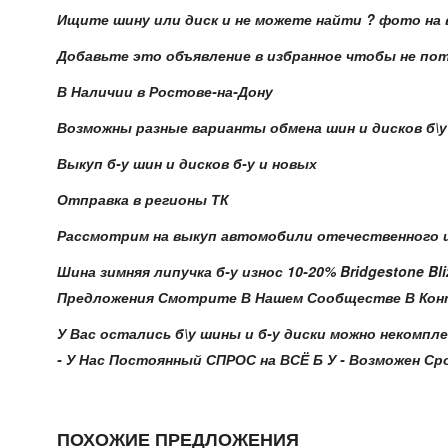
Ищите шину или диск и не можете найти ? фото на 
Добавьте это объявление в избранное чтобы не по
В Наличии в Ростове-на-Дону
Возможны разные варианты обмена шин и дисков б\у н
Выкуп б-у шин и дисков б-у и новых
Отправка в регионы ТК
Рассмотрим на выкуп автомобили отечественного и
Шина зимняя липучка б-у износ 10-20% Bridgestone Bl
Предложения Смотрите В Нашем Сообществе В Контакте
У Вас остались б\у шины и б-у диски можно некомпле
- У Нас Постоянный СПРОС на ВСЁ Б У - Возможен Сроч
ПОХОЖИЕ ПРЕДЛОЖЕНИЯ