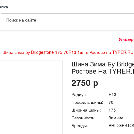
упка
Универсаль
Шина зима бу Bridgestone 175-70R13 1шт в Ростове на TYRER.RU
Шина Зима Бу Bridg
Ростове На TYRER
2750
р
Радиус:
R13
Профиль шины:
70
Ширина шины:
175
Сезонность:
Зимние
Бренды:
BRIDGESTO