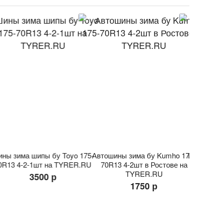
ны зима шипы бу Toyo 175-
Автошины зима бу Kumho 175-
Шины зи
0R13 4-2-1шт на TYRER.RU
70R13 4-2шт в Ростове на
175-70
TYRER.RU
3500 р
1750 р