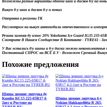
Возможны разные варианты обмена шин и дисков б\у на новые
Выкуп б-у шин и дисков б-у и новых
Отправка в регионы ТК
Рассмотрим на выкуп автомобили отечественного и импортн
Резина зимняя бу износ 20% Yokohama Ice Guard IG35 235-6
Смотрите В Нашем Сообществе В Контакте - TYRE61 - Заходите
У Вас остались б\у шины и б-у диски можно некомплектные ил
Постоянный СПРОС на ВСЁ Б У - Возможен Срочный Выкуп - В
Похожие предложения
Шины зимние липучка бу
Kumho KC15 225-65R17 4-
Шины зимние липучка б-у
2шт в Ростове на
Nokian Hakkapeliitta R 265-
TYRER.RU
65R17 4-2-1шт в Ростове на