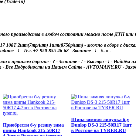
 (Trade-In)
ого производства в любом состоянии можно после ДТП или н
5R17 108T 2шт(7тр/шт) 1шт(8750р\шт) - можно в сборе с диск
 - ! - Тел. +7-950-855-46-68 - Звоните - ! -
Б-ан.
и в прошлом дорогие - ? - Звоните - ! - Быстро - ! - Найдём
се Подробности на Нашем Сайте - AVTOMANY.RU - Заходите - 
Шина зимняя липучка б-у
Приобрести б-у резину зима
Dunlop DS-3 215-50R17 1шт
шипы Hankook 215-50R17
в Ростове на TYRER.RU
4-2шт в Ростове на tyrer.ru.