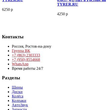
TYRER.RU
6250 р
4250 р
Контакты
Россия,
Ростов-на-дону
Группа ВК
+7 (863) 2303333
+7 (950) 8554668
WhatsApp
Время работы 24/7
Разделы
Шины
Диски
Колёса
Колпаки
АвтоЗвук
Запчасти