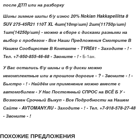
после ДТП или на разборку
Шины зимние шипы б/у износ 20% Nokian Hakkapeliitta 8
SUV 275-45R21 110T XL 4шт(10тр\шт) 2шт(11750р/шт)
1шт(14250р\шт)
- можно в сборе с дисками разными на
выбор с пробегом - Все Наши Предложения Смотрите В
Нашем Сообществе В Контакте - TYRE61 - Заходите - ! -
Тел. +7-950-855-46-68 - Звоните - ! -
Б-1ан.
У Вас остались б\у шины и б-у диски можно
некомплектные или в прошлом дорогие - ? - Звоните - ! -
Быстро - ! - Найдём им применение можно вместе с
автомобилем - У Нас Постоянный СПРОС на ВСЁ Б У -
Возможен Срочный Выкуп - Все Подробности на Нашем
Сайте - AVTOMANY.RU - Заходите - ! - Тел. +7-918-578-27-48
- Звоните - !
ПОХОЖИЕ ПРЕДЛОЖЕНИЯ