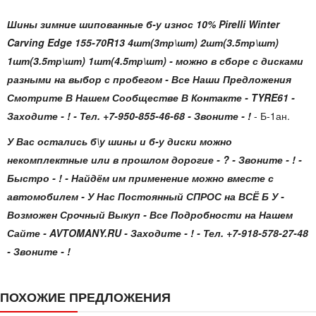
Шины зимние шипованные б-у износ 10% Pirelli Winter
Carving Edge 155-70R13 4шт(3тр\шт) 2шт(3.5тр\шт)
1шт(3.5тр\шт) 1шт(4.5тр\шт)
- можно в сборе с дисками
разными на выбор с пробегом - Все Наши Предложения
Смотрите В Нашем Сообществе В Контакте - TYRE61 -
Заходите - ! - Тел. +7-950-855-46-68 - Звоните - !
- Б-1ан.
У Вас остались б\у шины и б-у диски можно
некомплектные или в прошлом дорогие - ? - Звоните - ! -
Быстро - ! - Найдём им применение можно вместе с
автомобилем - У Нас Постоянный СПРОС на ВСЁ Б У -
Возможен Срочный Выкуп - Все Подробности на Нашем
Сайте - AVTOMANY.RU - Заходите - ! - Тел. +7-918-578-27-48
- Звоните - !
ПОХОЖИЕ ПРЕДЛОЖЕНИЯ