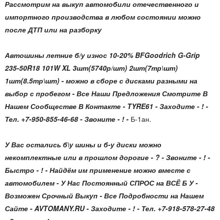
Рассмотрим на выкуп автомобили отечественного и
импортного производства в любом состоянии можно
после ДТП или на разборку
Автошины летние б/у износ 10-20% BFGoodrich G-Grip
235-50R18 101W XL 3шт(5740р/шт) 2шт(7тр\шт)
1шт(8.5тр\шт)
- можно в сборе с дисками разными на
выбор с пробегом - Все Наши Предложения Смотрите В
Нашем Сообществе В Контакте - TYRE61 - Заходите - ! -
Тел. +7-950-855-46-68 - Звоните - ! -
Б-1ан.
У Вас остались б\у шины и б-у диски можно
некомплектные или в прошлом дорогие - ? - Звоните - ! -
Быстро - ! - Найдём им применение можно вместе с
автомобилем - У Нас Постоянный СПРОС на ВСЁ Б У -
Возможен Срочный Выкуп - Все Подробности на Нашем
Сайте - AVTOMANY.RU - Заходите - ! - Тел. +7-918-578-27-48