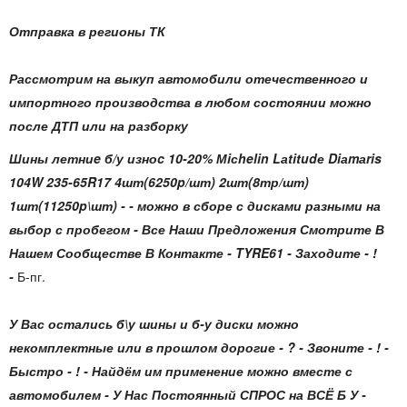
Отправка в регионы ТК
Рассмотрим на выкуп автомобили отечественного и
импортного производства в любом состоянии можно
после ДТП или на разборку
Шины летниe б/у изноc 10-20% Мiсhelin Lаtitudе Diаmаris
104W 235-65R17 4шт(6250p/шт) 2шт(8тр/шт)
1шт(11250p\шт) -
- можно в сборе с дисками разными на
выбор с пробегом - Все Наши Предложения Смотрите В
Нашем Сообществе В Контакте - TYRE61 - Заходите - !
-
Б-пг.
У Вас остались б\у шины и б-у диски можно
некомплектные или в прошлом дорогие - ? - Звоните - ! -
Быстро - ! - Найдём им применение можно вместе с
автомобилем - У Нас Постоянный СПРОС на ВСЁ Б У -