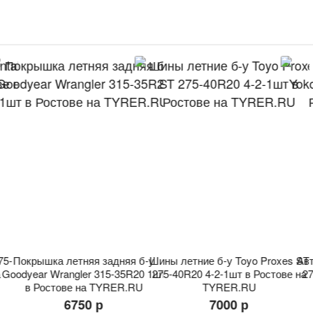
75-
Покрышка летняя задняя б-у
Шины летние б-у Toyo Proxes ST
Ав
а
Goodyear Wrangler 315-35R20 1шт
275-40R20 4-2-1шт в Ростове на
27
в Ростове на TYRER.RU
TYRER.RU
6750 р
7000 р