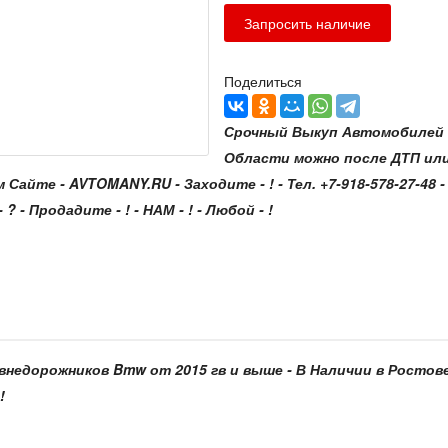
Поделиться
Срочный Выкуп Автомобилей с
Области можно после ДТП ил
е - AVTOMANY.RU - Заходите - ! - Тел. +7-918-578-27-48 - Зв
? - Продадите - ! - НАМ - ! - Любой - !
ля внедорожников Bmw от 2015 гв и выше - В Наличии в Ростов
!