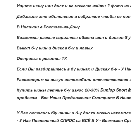
Ищите шину или диск и не можете найти ? фото на 
Добавьте это объявление в избранное чтобы не по
В Наличии в Ростове-на-Дону
Возможны разные варианты обмена шин и дисков б\у н
Выкуп б-у шин и дисков б-у и новых
Отправка в регионы ТК
Если Вы разбирайтесь в бу шинах и Дисках б-у - У Н
Рассмотрим на выкуп автомобили отечественного и
Купить шины летние б-у износ 20-30% Dunlop Sport 
пробегом - Все Наши Предложения Смотрите В Нашем С
У Вас остались б\у шины и б-у диски можно некомпле
- У Нас Постоянный СПРОС на ВСЁ Б У - Возможен Сроч