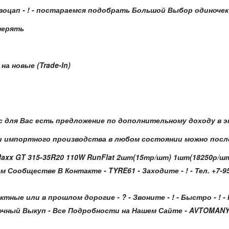
воцап - ! - постараемся подобрать Большой Выбор одиночек
терять
а новые (Trade-In)
ас для Вас есть предложение по дополнительному доходу в эт
 импортного производства в любом состоянии можно после
Maxx GT 315-35R20 110W RunFlat 2шт(15тр/шт) 1шт(18250р/ш
ообществе В Контакте - TYRE61 - Заходите - ! - Тел. +7-950
ктные или в прошлом дорогие - ? - Звоните - ! - Быстро - 
ный Выкуп - Все Подробности на Нашем Сайте - AVTOMANY.RU -