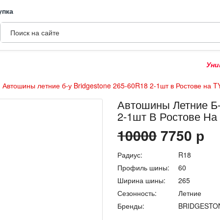
упка
Универс
Автошины летние б-у Bridgestone 265-60R18 2-1шт в Ростове на 
Автошины Летние Б-
2-1шт В Ростове Н
10000
7750
р
Радиус:
R18
Профиль шины:
60
Ширина шины:
265
Сезонность:
Летние
Бренды:
BRIDGESTO