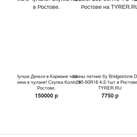
 Latitude
Лучше Деньги в Кармане чем
Шины летние бу Bridgestone D
стове на
резина в чулане! Скупка Колёс в
285-60R18 4-2-1шт в Ростове
Ростове.
TYRER.RU
150000 р
7750 р