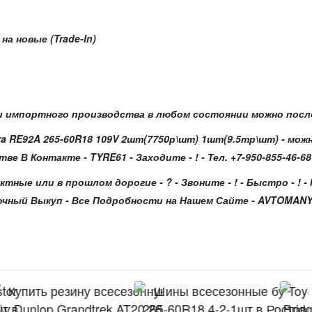
а новые (Trade-In)
 импортного производства в любом состоянии можно после
a RE92A 265-60R18 109V 2шт(7750р\шт) 1шт(9.5тр\шт) - можн
 Контакте - TYRE61 - Заходите - ! - Тел. +7-950-855-46-68 -
ктные или в прошлом дорогие - ? - Звоните - ! - Быстро - 
ный Выкуп - Все Подробности на Нашем Сайте - AVTOMANY.RU -