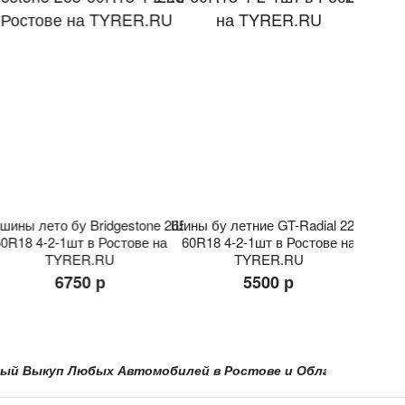
шины лето бу Bridgestone 265-
Шины бу летние GT-Radial 225-
Шины л
0R18 4-2-1шт в Ростове на
60R18 4-2-1шт в Ростове на
60R18
TYRER.RU
TYRER.RU
6750 р
5500 р
ыкуп Любых Автомобилей в Ростове и Области в Краснодаре 