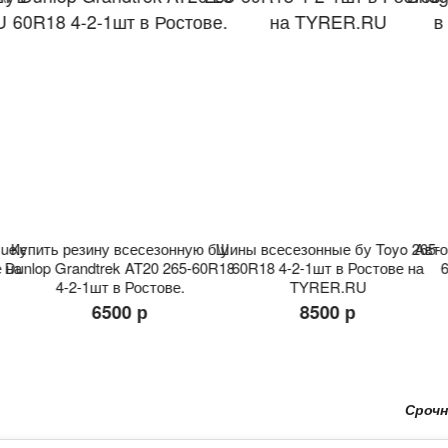
ueler
Купить резину всесезонную б\у
Шины всесезонные бу Toyo 265-
Авто
 на
Dunlop Grandtrek AT20 265-60R18
60R18 4-2-1шт в Ростове на
6
4-2-1шт в Ростове.
TYRER.RU
6500 р
8500 р
Срочный В