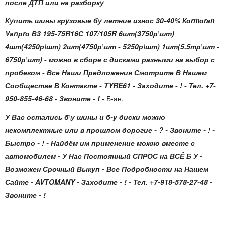
после ДТП или на разборку
Купить шины грузовые бу летние износ 30-40% Коrmоrаn
Vаnрrо В3 195-75R16С 107/105R 6шт(3750р\шт)
4шт(4250р\шт) 2шт(4750р\шт - 5250р\шт) 1шт(5.5тр\шт -
6750р\шт)
- можно в сборе с дисками разными на выбор с
пробегом - Все Наши Предложения Смотрите В Нашем
Сообществе В Контакте - TYRE61 - Заходите - ! - Тел. +7-
950-855-46-68 - Звоните - !
-
Б-ан.
У Вас остались б\у шины и б-у диски можно
некомплектные или в прошлом дорогие - ? - Звоните - ! -
Быстро - ! - Найдём им применение можно вместе с
автомобилем - У Нас Постоянный СПРОС на ВСЁ Б У -
Возможен Срочный Выкуп - Все Подробности на Нашем
Сайте - AVTOMANY - Заходите - ! - Тел. +7-918-578-27-48 -
Звоните - !