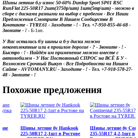
Шины летние б.у износ 50-60% Dunlop Sport SP01 RSC
RunFlat 225-50R17 2шт(3750р/шт) 1шт(5тр\шт)
- можно в
сборе с дисками разными на выбор с пробегом - Все Наши
Предложения Смотрите В Нашем Сообществе В
Контакте - TYRE61 - Заходите - ! - Тел. +7-950-855-46-68 -
Звоните - !
- Б-1ан.
У Вас остались б\у шины и б-у диски можно
некомплектные или в прошлом дорогие - ? - Звоните - ! -
Быстро - ! - Найдём им применение можно вместе с
автомобилем - У Нас Постоянный СПРОС на ВСЁ Б У -
Возможен Срочный Выкуп - Все Подробности на Нашем
Сайте - AVTOMANY.RU - Заходите - ! - Тел. +7-918-578-27-
48 - Звоните - !
Похожие предложения
Шины летние бу Hankook
Шины летние бу Continental
225-50R17 2-1шт в Ростове
235-55R17 4-2-1шт в