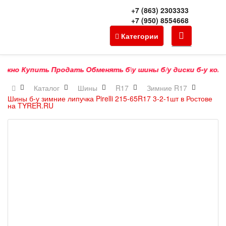
+7 (863) 2303333
+7 (950) 8554668
Категории
 Купить Продать Обменять б\у шины б/у диски б-у колёса Т
Каталог
Шины
R17
Зимние R17
Шины б-у зимние липучка Pirelli 215-65R17 3-2-1шт в Ростове
на TYRER.RU