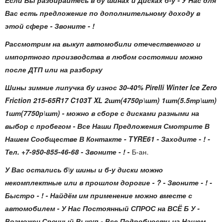
Если Вы разбирайтесь в бу шинах и Дисках б-у - У Нас для
Вас есть предложение по дополнительному доходу в
этой сфере - Звоните - !
Рассмотрим на выкуп автомобили отечественного и
импортного производства в любом состоянии можно
после ДТП или на разборку
Шины зимние липучка бу износ 30-40% Pirelli Winter Ice Zero
Friction 215-65R17 C103T XL 2шт(4750р\шт) 1шт(5.5тр\шт)
1шт(7750р\шт)
- можно в сборе с дисками разными на
выбор с пробегом - Все Наши Предложения Смотрите В
Нашем Сообществе В Контакте - TYRE61 - Заходите - ! -
Тел. +7-950-855-46-68 - Звоните - !
-
Б-ан.
У Вас остались б\у шины и б-у диски можно
некомплектные или в прошлом дорогие - ? - Звоните - ! -
Быстро - ! - Найдём им применение можно вместе с
автомобилем - У Нас Постоянный СПРОС на ВСЁ Б У -
Возможен Срочный Выкуп - Все Подробности на Нашем