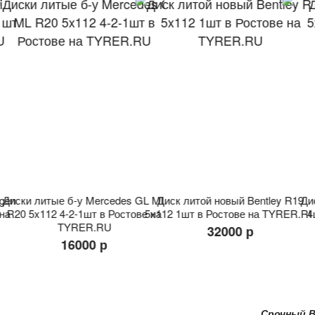
agen
Диски литые б-у Mercedes GL ML
Диск литой новый Bentley R19
Ди
 на
R20 5x112 4-2-1шт в Ростове на
5x112 1шт в Ростове на TYRER.R
4
TYRER.RU
32000 р
16000 р
Срочный Выкуп