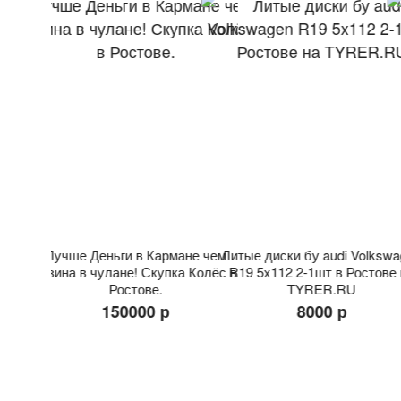
 X Class
Лучше Деньги в Кармане чем
Литые диски бу audi Volksw
 TYRER.RU
резина в чулане! Скупка Колёс в
R19 5x112 2-1шт в Ростове
Ростове.
TYRER.RU
150000 р
8000 р