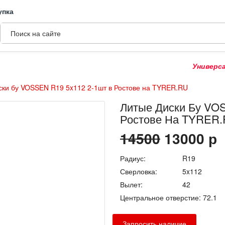
упка
Универсальны
ски бу VOSSEN R19 5x112 2-1шт в Ростове на TYRER.RU
Литые Диски Бу VO
Ростове На TYRER
14500
13000
р
Радиус:
R19
Сверловка:
5x112
Вылет:
42
Центральное отверстие:
72.1