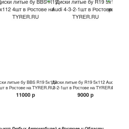
ски литые бу BBS R19 5x112
Диски литые бу R19 5x112 Audi 4-
Литые 
U
шт в Ростове на TYRER.RU
3-2-1шт в Ростове на TYRER.RU
CMS R19 
11000 р
9000 р
 Любых Автомобилей в Ростове и Области в Краснодаре и по