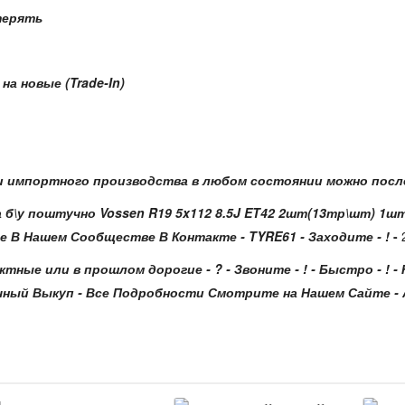
терять
а новые (Trade-In)
 импортного производства в любом состоянии можно после
б\у поштучно Vossen R19 5x112 8.5J ET42 2шт(13тр\шт) 1ш
 В Нашем Сообществе В Контакте - TYRE61 - Заходите - !
-
ктные или в прошлом дорогие - ? - Звоните - ! - Быстро - !
очный Выкуп - Все Подробности Смотрите на Нашем Сайте - 