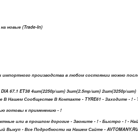
а новые (Trade-In)
 импортного производства в любом состоянии можно после
J DIA 67.1 ET38 4шт(2250р\шт) 3шт(2.5тр/шт) 2шт(3250р\шт
 Нашем Сообществе В Контакте - TYRE61 - Заходите - ! - Тел
ью готовы к применению - !
ктные или в прошлом дорогие - Звоните - ! - Быстро - ! - 
 Выкуп - Все Подробности на Нашем Сайте - AVTOMANY.RU - Зах