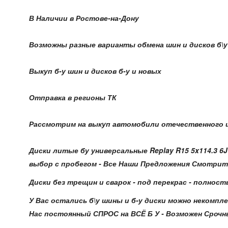
В Наличии в Ростове-на-Дону
Возможны разные варианты обмена шин и дисков б\у н
Выкуп б-у шин и дисков б-у и новых
Отправка в регионы ТК
Рассмотрим на выкуп автомобили отечественного и
Диски литые бу универсальные Replay R15 5x114.3 6
выбор с пробегом - Все Наши Предложения Смотрите В
Диски без трещин и сварок - под перекрас - полност
У Вас остались б\у шины и б-у диски можно некомпле
Нас постоянный СПРОС на ВСЁ Б У - Возможен Срочный