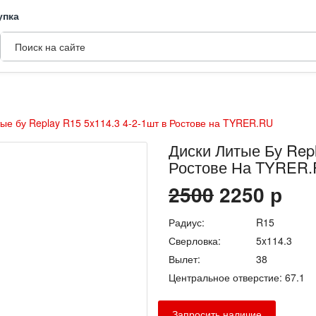
упка
Уни
тые бу Replay R15 5x114.3 4-2-1шт в Ростове на TYRER.RU
Диски Литые Бу Repl
Ростове На TYRER
2500
2250
р
Радиус:
R15
Сверловка:
5x114.3
Вылет:
38
Центральное отверстие:
67.1