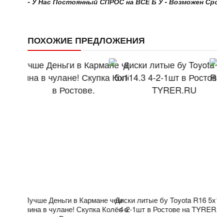
- У Нас Постоянный СПРОС на ВСЁ Б У - Возможен Сроч
ПОХОЖИЕ ПРЕДЛОЖЕНИЯ
 Wheels
Лучше Деньги в Кармане чем
Диски литые бу Toyota R16 5x
тове на
резина в чулане! Скупка Колёс в
4-2-1шт в Ростове на TYRE