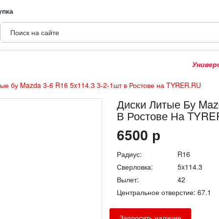
упка
Универсальн
тые бу Mazda 3-6 R16 5x114.3 3-2-1шт в Ростове на TYRER.RU
Диски Литые Бу Mazd
В Ростове На TYRE
6500
р
Радиус:
R16
Сверловка:
5x114.3
Вылет:
42
Центральное отверстие:
67.1