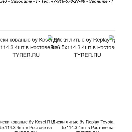
 Заходите - ! - Тел. +7-918-578-27-48 - Звоните - !
иски кованые бу Kosei R16
Диски литые бу Replay Toyota R16
Диски 
5x114.3 4шт в Ростове на
5x114.3 4шт в Ростове на
5x11