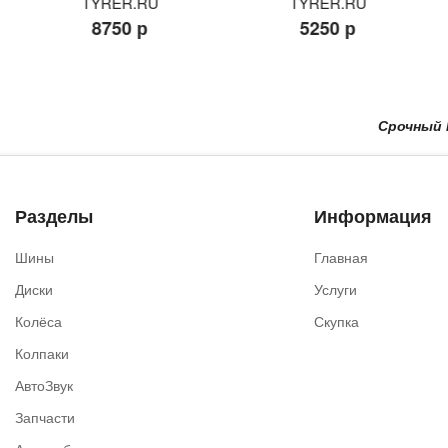
TYRER.RU
TYRER.RU
8750 р
5250 р
Срочный Выкуп
Разделы
Информация
Шины
Главная
Диски
Услуги
Колёса
Скупка
Колпаки
АвтоЗвук
Запчасти