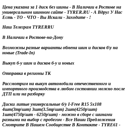
Цена указана за 1 диск без шины - В Наличии в Ростове на
универсальном шинном сайте - TYRER.RU - А Вдруг У Нас
Есть - ТО - ЧТО - Вы Искали - Заходите - !
Наш Телеграм TYRERRU
В Наличии в Ростове-на-Дону
Возможны разные варианты обмена шин и дисков б\у на
новые (Trade-In)
Выкуп б-у шин и дисков б-у и новых
Отправка в регионы ТК
Рассмотрим на выкуп автомобили отечественного и
импортного производства в любом состоянии можно после
ДТП или на разборку
Диски литые универсальные б/у I-Free R15 5x108
4шт(3тр\шт) 3шт(3.5тр\шт) 2шт(4250р\шт)
1шт(4750р\шт - 6250р\шт)
- можно в сборе с шинами
разными на выбор с пробегом - Все Наши Предложения
Смотрите В Нашем Сообществе В Контакте - TYRE61 -