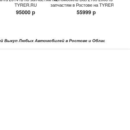
TYRER.RU
запчастям в Ростове на TYRER.RU
95000 р
55999 р
куп Любых Автомобилей в Ростове и Области в Краснодаре и