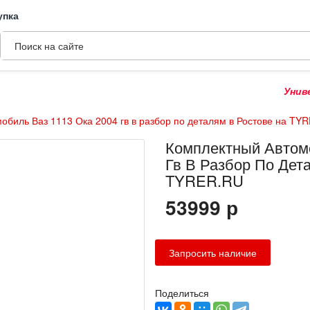
упка
Универса
обиль Ваз 1113 Ока 2004 гв в разбор по деталям в Ростове на TY
Комплектный Автомо
Гв В Разбор По Дет
TYRER.RU
53999
р
Поделиться