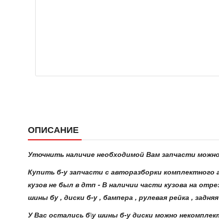
ОПИСАНИЕ
Уточнить наличие необходимой Вам запчасти можно 
Купить б-у запчасти с авторазборки комплектного а
кузов не был в дтп - В наличии части кузова на отрез
шины бу , диски б-у , бампера , рулевая рейка , задн
У Вас остались б\у шины б-у диски можно некомплект