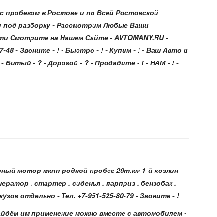
 пробегом в Ростове и по Всей Ростовской
и под разборку - Рассмотрим Любые Ваши
ти Смотрите на Нашем Сайте - AVTOMANY.RU -
7-48 - Звоните - ! - Быстро - ! - Купим - ! - Ваш Авто и
- Битый - ? - Дорогой - ? - Продадите - ! - НАМ - ! -
рный мотор мкпп родной пробег 29т.км 1-й хозяин
нератор , стартер , сиденья , парприз , бензобак ,
зов отдельно - Тел. +7-951-525-80-79 - Звоните - !
 Найдём им применение можно вместе с автомобилем -